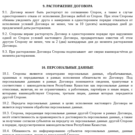
9. РАСТОРЖЕНИЕ ДОГОВОРА
9.1. Договор может быть расторгнут по соглашению Сторон, а также в случае
одностороннего отказа от исполнения Договора любой из Сторон. При этом Стороны
обязаны уведомить друг друга о намерении в одностороннем порядке отказаться от
исполнения условий Договора не менее, чем за 10 (десять) календарных дней до
предлагаемой даты расторжения.
9.2. Стороны вправе расторгнуть Договор в одностороннем порядке при нарушении
одной из Сторон условий настоящего Договора, предварительно известив об этом
другую Сторону не менее, чем за 2 (два) календарных дня до момента расторжения
Договора.
9.3. При расторжении Договора Стороны
подписывают акт
сверки взаиморасчётов до
момента расторжения.
10. ПЕРСОНАЛЬНЫЕ ДАННЫЕ
10.1. Стороны являются операторами персональных данных, обрабатываемых,
хранимых и передаваемых в рамках исполнения обязательств по Договору. Под
персональными данными в рамках Договора понимаются сведения, трактуемые в
соответствии с законодательством Республики Казахстан как персональные данные и
относимые, включая, но не ограничиваясь: к работникам, партнёрам и иным лицам, с
которыми взаимодействуют Стороны, третьим лицам, данные которых передаются
другой Стороне.
10.2. Передача персональных данных в целях исполнения настоящего Договора не
является поручением обработки персональных данных.
10.3. Сторона, передающая персональные данные другой Стороне в рамках Договора,
несёт ответственность за правомерность и достоверность персональных данных, а также
за получение согласия субъектов на передачу их персональных данных другой Стороне
в порядке, предусмотренном законодательством Республики Казахстан.
10.4. Обязанность по информированию субъектов персональных данных, данные
которых передаются, лежит на передающей Стороне.