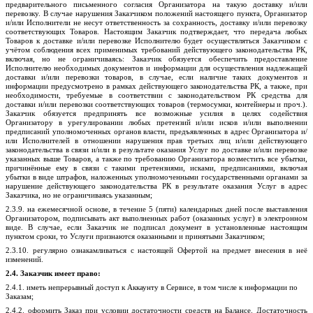
предварительного письменного согласия Организатора на такую доставку и/или
перевозку. В случае нарушения Заказчиком положений настоящего пункта, Организатор
и/или Исполнители не несут ответственность за сохранность, доставку и/или перевозку
соответствующих Товаров. Настоящим Заказчик подтверждает, что передача любых
Товаров к доставке и/или перевозке Исполнителю будет осуществляться Заказчиком с
учётом соблюдения всех применимых требований действующего законодательства РК,
включая, но не ограничиваясь: Заказчик обязуется обеспечить предоставление
Исполнителю необходимых документов и информации для осуществления надлежащей
доставки и/или перевозки товаров, в случае, если наличие таких документов и
информации предусмотрено в рамках действующего законодательства РК, а также, при
необходимости, требуемые в соответствии с законодательством РК средства для
доставки и/или перевозки соответствующих товаров (
термосумки
, контейнеры и проч.).
Заказчик обязуется предпринять все возможные усилия в целях содействия
Организатору в урегулировании любых претензий и/или исков и/или выполнении
предписаний уполномоченных органов власти, предъявленных в адрес Организатора и/
или Исполнителей в отношении нарушения прав третьих лиц и/или действующего
законодательства в связи и/или в результате оказания Услуг по доставке и/или перевозке
указанных выше Товаров, а также по требованию Организатора возместить все убытки,
причинённые ему в связи с такими претензиями, исками, предписаниями, включая
убытки в виде штрафов, наложенных уполномоченными государственными органами за
нарушение действующего законодательства РК в результате оказания Услуг в адрес
Заказчика, но не ограничиваясь указанным;
2.3.9
. на ежемесячной основе, в течение 5 (пяти) календарных дней после выставления
Организатором, подписывать акт выполненных работ (оказанных услуг) в электронном
виде. В случае, если Заказчик не подписал документ в установленные настоящим
пунктом сроки, то Услуги признаются оказанными и принятыми Заказчиком;
2.3.
10
. регулярно
ознакамливаться
с настоящей Офертой на предмет внесения в неё
изменений.
2.4. Заказчик имеет право:
2.4.1. иметь непрерывный доступ к Аккаунту в Сервисе, в том числе к информации по
Заказам;
2.4.2. оформить Заказ при условии достаточности средств на Балансе. Достаточность