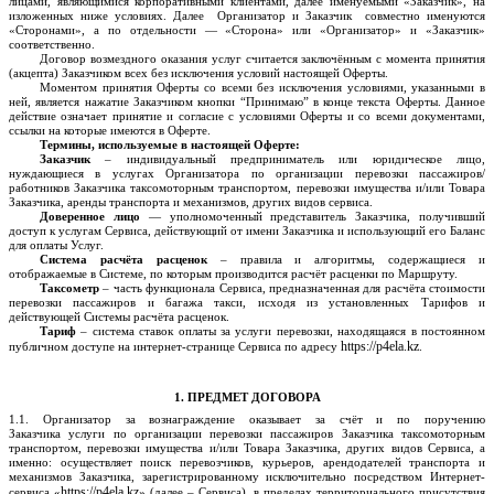
лицами, являющимися корпоративными клиентами, далее именуемыми «Заказчик», на
изложенных ниже условиях.
Далее Организатор
и Заказчик совместно именуются
«Сторонами», а по отдельности — «Сторона» или «Организатор» и «Заказчик»
соответственно.
Договор возмездного оказания услуг считается заключённым с момента принятия
(акцепта) Заказчиком всех без исключения условий настоящей Оферты.
Моментом принятия Оферты со всеми без исключения условиями, указанными в
ней, является нажатие Заказчиком кнопки “Принимаю” в конце текста Оферты. Данное
действие означает принятие и согласие с условиями Оферты и со всеми документами,
ссылки на которые имеются в Оферте.
Термины, используемые в настоящей Оферте:
Заказчик
– индивидуальный предприниматель или юридическое лицо,
нуждающиеся в услугах Организатора по организации перевозки пассажиров/
работников Заказчика таксомоторным транспортом, перевозки имущества и/или Товара
Заказчика, аренды транспорта и механизмов, других видов сервиса.
Доверенное лицо
— уполномоченный представитель Заказчика, получивший
доступ к услугам Сервиса, действующий от имени Заказчика и использующий его Баланс
для оплаты Услуг.
Система расчёта расценок
– правила и алгоритмы, содержащиеся и
отображаемые в Системе, по которым производится расчёт расценки по Маршруту.
Таксометр
– часть функционала Сервиса, предназначенная для расчёта стоимости
перевозки пассажиров и багажа такси, исходя из установленных Тарифов и
действующей Системы расчёта расценок.
Тариф
– система ставок оплаты за услуги перевозки, находящаяся в постоянном
https://p4ela.k
z
публичном доступе на интернет-странице Сервиса по адресу
.
1. ПРЕДМЕТ ДОГОВОРА
1.1. Организатор за вознаграждение оказывает за счёт и по поручению
Заказчика
услуги
по о
рганизации перевозки пассажиро
в Заказчика таксомоторным
транспортом, перевозки имущества и/или Товара Заказчика, других видов Сервиса, а
именно: осуществляет
поиск перевозчиков, курьеров, арендо
дателей транспорта и
механизмов
Заказчика,
зарегистрированному исключительно посредством Интернет-
https://p4ela.k
z
сервиса «
» (далее – Сервиса), в пределах территориального присутствия