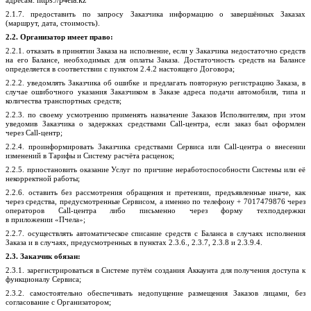
https://p4ela.k
z
адресам:
2.1.7. предоставить по запросу Заказчика информацию о завершённых Заказах
(маршрут, дата, стоимость).
2.2. Организатор имеет право:
2.2.1. отказать в принятии Заказа на исполнение, если у Заказчика недостаточно средств
на его Балансе, необходимых для оплаты Заказа. Достаточность средств на Балансе
определяется в соответствии с пунктом 2.4.2 настоящего Договора;
2.2.2. уведомлять Заказчика об ошибке и предлагать повторную регистрацию Заказа, в
случае ошибочного указания Заказчиком в Заказе адреса подачи автомобиля, типа и
количества транспортных средств;
2.2.3. по своему усмотрению применять назначение Заказов Исполнителям, при этом
уведомив Заказчика о задержках средствами
Call
-центра, если заказ был оформлен
через
Call
-центр;
2.2.4. проинформировать Заказчика средствами Сервиса или
Call
-центра о внесении
изменений в Тарифы и Систему расчёта расценок;
2.2.5. приостановить оказание Услуг по причине неработоспособности Системы или её
некорректной работы;
2.2.6. оставить без рассмотрения обращения и претензии, предъявленные иначе, как
через средства, предусмотренные Сервисом, а именно по телефону +
7017479876
через
операторов
Call
-центра либо письменно через форму техподдержки
в
приложении
«
Пчела
»
;
2.2.7. осуществлять автоматическое списание средств с Баланса в случаях исполнения
Заказа и в случаях, предусмотренных в пунктах 2.3.6., 2.3.7, 2.3.8 и 2.3.9.4.
2.3. Заказчик обязан:
2.3.1. зарегистрироваться в Системе путём создания Аккаунта для получения доступа к
функционалу Сервиса;
2.3.
2
. самостоятельно обеспечивать недопущение размещения Заказов лицами,
без
согласование
с Организатором
;