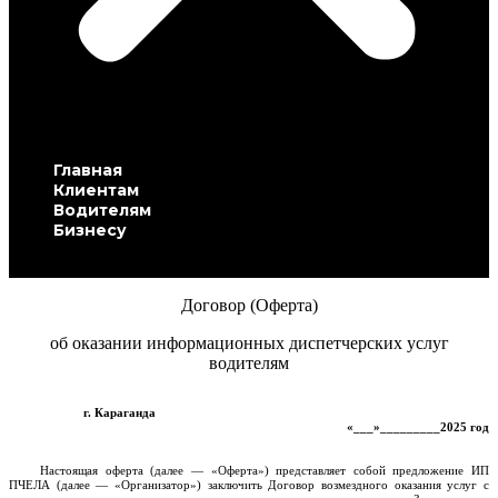
Главная
Клиентам
Водителям
Бизнесу
Contact Us
Договор (Оферта)
об оказании информационных диспетчерских услуг
водителям
г. Караганда
«
___»_________2025 год
Настоящая оферта (далее — «Оферта») представляет собой предложение ИП
ПЧЕЛА (далее — «Организатор») заключить Договор возмездного оказания услуг с