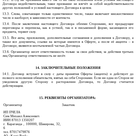
Договора недействительным, такое признание не влечёт за собой недействительности
других положений и условий настоящего Договора в целом.
13.3. Слова, означающие только единственное число, также включают множественное
число и наоборот, в зависимости от контекста.
13.4. После заключения настоящего Договора обеими Сторонами, все предыдущие
переговоры и переписка, как в устной, так и в письменной форме, касающиеся его
предмета, теряют силу.
13.5. Все акты, приложения, дополнительные соглашения и дополнения к Договору, а
также все документы, ссылки на которые имеются в Оферте, а после её акцепта – в
Договоре, являются неотъемлемой частью Договора.
13.6.
Организатор несет
ответственность только за свои действия, за действия третьих
лиц Организатор ответственность не несёт.
14. ЗАКЛЮЧИТЕЛЬНЫЕ ПОЛОЖЕНИЯ
14.1. Договор вступает в силу с даты принятия Оферты (акцепта) и действует до
полного исполнения обязательств, взятых на себя Сторонами. Если ни одна из Сторон не
уведомила другую Сторону о расторжении Договора, то Договор считается
действующим.
15. РЕКВИЗИТЫ ОРГАНИЗАТОРА:
Организатор
Заказчик
ИП ПЧЕЛА
Сим Михаил Алексеевич
ИИН 87013 1350207
г.
Караганда ,
100000, Шакирова, 32,
6
тел. 87017479876
АО
«
Kaspi
Bank
»