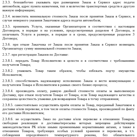
2.3.
3
. безошибочно указывать при размещении Заказа в Сервисе адрес подачи
автомобиля, адрес пункта назначения, тип и количество транспортных средств и другую
важную информацию;
2.3
.4
. возместить минимальную стоимость Заказа после принятия Заказа в Сервисе, в
случае неверного указания Заказчиком адреса подачи автомобиля;
2.3.5
. принимать Услуги, оказанные Организатором в соответствии с настоящим
Договором, в порядке и на условиях, предусмотренных разделом 4 Договора, и
оплачивать Услуги в размере, в порядке и в сроки, предусмотренные разделом 3
Договора;
2.3.6
. при отказе Заказчика от Заказа после принятия Заказа в Сервисе возмещать
Организатору сумму минимальной стоимости Заказа;
2
.3.7
. при регистрации Заказов по Доставке:
2.3.
8
.1. передать Товар Исполнителю в целости и в соответствии с требованиями
получателя Товара;
2.3.8
.2. упаковать Товар таким образом, чтобы избежать порчу имущества
Исполнителя;
2.3.
8
.3. способствовать надлежащему исполнению Заказа и вести коммуникацию с
получателем Товара и Исполнителем в рамках своего бизнес-процесса;
2.3.
8
.4. производить оплату, равную двойной стоимости оплаты за выполненную
Доставку, при отказе получателя Товара от Товара, если Товар надлежащего качества и
сохранена целостность упаковки для возвращения Товара в точку отправления;
2.3.8
.5. самостоятельно осуществлять приём оплаты за Товар, переданный Заказчиком к
доставке и/или перевозке, в том числе оплаты стоимости Товара, производимой по факту
его доставки Исполнителем;
2.3.8
.6. не осуществлять Заказ по доставке и/или перевозке в отношении Товаров,
свободная реализация и доставка/пересылка которых запрещена действующим
законодательством РК и/или иными применимыми нормативными актами, а также в
отношении Товаров, требующих особых условий хранения и перевозки, в
т.ч
.
соблюдения определённого температурного режима, без обязательного