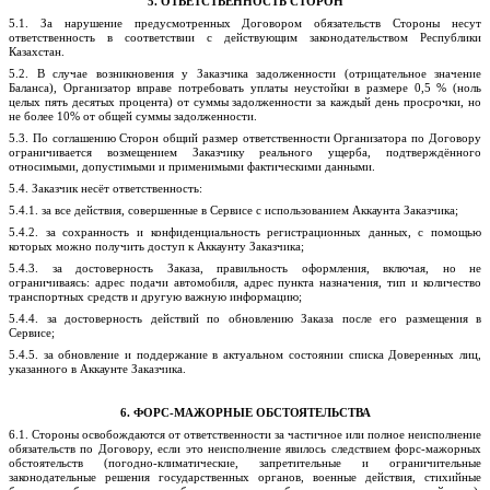
5. ОТВЕТСТВЕННОСТЬ СТОРОН
5.1. За нарушение предусмотренных Договором обязательств Стороны несут
ответственность в соответствии с действующим законодательством Республики
Казахстан.
5.2. В случае возникновения у Заказчика задолженности (отрицательное значение
Баланса), Организатор вправе потребовать уплаты неустойки в размере 0,5 % (ноль
целых пять десятых процента) от суммы задолженности за каждый день просрочки, но
не более 10% от общей суммы задолженности.
5.3. По соглашению Сторон общий размер ответственности Организатора по Договору
ограничивается возмещением Заказчику реального ущерба, подтверждённого
относимыми, допустимыми и применимыми фактическими данными.
5.4. Заказчик несёт ответственность:
5.4.1. за все действия, совершенные в Сервисе с использованием Аккаунта Заказчика;
5.4.2. за сохранность и конфиденциальность регистрационных данных, с помощью
которых можно получить доступ к Аккаунту Заказчика;
5.4.3. за достоверность Заказа, правильность оформления, включая, но не
ограничиваясь: адрес подачи автомобиля, адрес пункта назначения, тип и количество
транспортных средств и другую важную информацию;
5.4.4. за достоверность действий по обновлению Заказа после его размещения в
Сервисе;
5.4.5. за обновление и поддержание в актуальном состоянии списка Доверенных лиц,
указанного в Аккаунте Заказчика.
6. ФОРС-МАЖОРНЫЕ ОБСТОЯТЕЛЬСТВА
6.1. Стороны освобождаются от ответственности за частичное или полное неисполнение
обязательств по Договору, если это неисполнение явилось следствием форс-мажорных
обстоятельств (
погодно
-климатические, запретительные и ограничительные
законодательные решения государственных органов, военные действия, стихийные