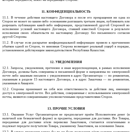
11. КОНФИДЕНЦИАЛЬНОСТЬ
11.1. В течение действия настоящего Договора и после его прекращения ни одна из
Сторон не может по каким-либо основаниям разглашать третьим лицам, публиковать или
разрешать публикацию какой-либо информации, представленной другой Стороной во
исполнение условий настоящего Договора, ставшей известной Стороне в результате
исполнения своих обязательств по настоящему Договору без письменного согласия
другой Стороны.
11.2. В случае если раскрытие конфиденциальной информации привело к причинению
убытков одной из Сторон, то виновная Сторона возмещает реальный ущерб в порядке,
установленном действующим законодательством Республики Казахстан.
12. УВЕДОМЛЕНИЯ
12.1. Запросы, уведомления, претензии и иная корреспонденция, в рамках исполнения
Договора, должны быть совершены в письменной форме и направлены по электронной
почте либо заказным письмом с уведомлением в адрес Организатора — по реквизитам,
указанным в разделе 15 настоящего Договора, а в адрес Заказчика — по реквизитам,
указанным в Аккаунте.
12.2. Стороны принимают на себя всю ответственность за действия лиц, имеющих
доступ к электронной почте. Все действия, совершенные с использованием электронной
почты, являются совершенными уполномоченными представителями Сторон.
13. ПРОЧИЕ УСЛОВИЯ
13.1. Оказание Услуг Организатором не предполагает приём Исполнителем денег (в
наличной или безналичной форме) за предметы, переданные для доставки. Все Товары,
переданные для доставки и/или перевозки Заказчиком, считаются оплаченными и
подлежат передаче получателю Товара, указанному Заказчиком, на основании Заказа.
13.2. В случае признания какого бы то ни было положения и/или условия настоящего