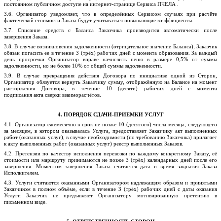
постоянном публичном доступе на интернет-странице Сервиса
ПЧЕЛА
.
3.6. Организатор уведомляет, что в определённых Сервисом случаях при расчёте
фактической стоимости Заказа будут учитываться повышающие коэффициенты.
3.7. Списание средств с Баланса Заказчика производится автоматически после
завершения Заказа.
3.8. В случае возникновения задолженности (отрицательное значение Баланса), Заказчик
обязан погасить ее в течение 3 (трёх) рабочих дней с момента образования. За каждый
день просрочки Организатор вправе начислить пеню в размере 0,5% от суммы
задолженности, но не более 10% от общей суммы задолженности.
3.9. В случае прекращения действия Договора по инициативе одной из Сторон,
Организатор обязуется вернуть Заказчику сумму, отображённую на Балансе на момент
расторжения Договора, в течение 10 (десяти) рабочих дней с момента
подписания
акта сверки
взаиморасчётов.
4. ПОРЯДОК СДАЧИ-ПРИЕМКИ УСЛУГ
4.1. Организатор ежемесячно в срок не позже 10 (десятого) числа месяца, следующего
за месяцем, в котором оказывалась Услуга, предоставляет Заказчику акт выполненных
работ (оказанных услуг), в случае необходимости (по требованию Заказчика) прилагает
к акту выполненных работ (оказанных услуг) реестр выполненных Заказов.
4.2. Претензии по качеству исполнения перевозки по каждому конкретному Заказу, её
стоимости или маршруту принимаются не позже 3 (трёх) календарных дней после его
завершения. Моментом завершения Заказа считается дата и время закрытия Заказа
Исполнителем.
4.3. Услуги считаются оказанными Организатором надлежащим образом и принятыми
Заказчиком в полном объёме, если в течение 3 (трёх) рабочих дней с даты оказания
Услуги Заказчик не предъявляет Организатору мотивированную претензию в
письменном виде.