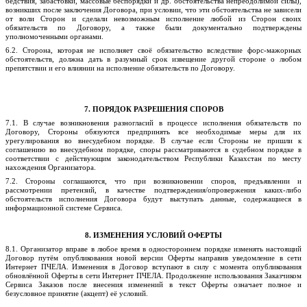
бедствия, забастовки, массовые беспорядки и др. обстоятельства непреодолимой силы),
возникших после заключения Договора, при условии, что эти обстоятельства не зависели
от воли Сторон и сделали невозможным исполнение любой из Сторон своих
обязательств по Договору, а также были документально подтверждены
уполномоченными органами.
6.2. Сторона, которая не исполняет своё обязательство вследствие форс-мажорных
обстоятельств, должна дать в разумный срок извещение другой стороне о любом
препятствии и его влиянии на исполнение обязательств по Договору.
7. ПОРЯДОК РАЗРЕШЕНИЯ СПОРОВ
7.1. В случае возникновения разногласий в процессе исполнения обязательств по
Договору, Стороны обязуются предпринять все необходимые меры для их
урегулирования во внесудебном порядке. В случае если Стороны не пришли к
соглашению во внесудебном порядке, споры рассматриваются в судебном порядке в
соответствии с действующим законодательством Республики Казахстан по месту
нахождения Организатора.
7.2. Стороны соглашаются, что при возникновении споров, предъявлении и
рассмотрении претензий, в качестве подтверждения/опровержения каких-либо
обстоятельств исполнения Договора будут выступать данные, содержащиеся в
информационной системе Сервиса.
8. ИЗМЕНЕНИЯ УСЛОВИЙ ОФЕРТЫ
8.1. Организатор вправе в любое время в одностороннем порядке изменять настоящий
Договор путём опубликования новой версии Оферты
направив уведомление в сети
Интернет ПЧЕЛА
. Изменения в Договор вступают в силу с момента опубликования
обновлённой Оферты в сети Интернет
ПЧЕЛА
. Продолжение использования Заказчиком
Сервиса Заказов после внесения изменений в текст Оферты означает полное и
безусловное принятие (акцепт) её условий.