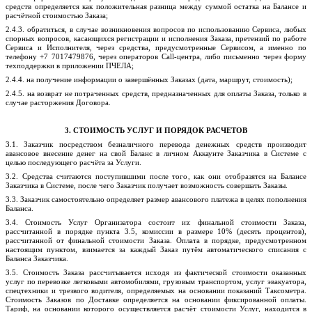
средств определяется как положительная разница между суммой остатка на Балансе и
расчётной стоимостью Заказа;
2.4.3. обратиться, в случае возникновения вопросов по использованию Сервиса, любых
спорных вопросов, касающихся регистрации и исполнения Заказа, претензий по работе
Сервиса и Исполнителя, через средства, предусмотренные Сервисом, а именно по
телефону +7
7017479876
, через операторов
Call
-центра, либо письменно через ф
орму
техподдержки в приложении ПЧЕЛА
;
2.4.4. на получение информации о завершённых Заказах (дата, маршрут, стоимость);
2.4.5. на возврат не потраченных средств, предназначенных для оплаты Заказа, только в
случае расторжения Договора.
3. СТОИМОСТЬ УСЛУГ И ПОРЯДОК РАСЧЕТОВ
3.1. Заказчик посредством безналичного перевода денежных средств производит
авансовое внесение денег на свой Баланс в личном Аккаунте Заказчика в Системе с
целью последующего расчёта за Услуги.
3.2. Средства считаются поступившими после того, как они отобразятся на Балансе
Заказчика в Системе, после чего Заказчик получает возможность совершать Заказы.
3.3. Заказчик самостоятельно определяет размер авансового платежа в целях пополнения
Баланса.
3.4.
Стоимость Услуг Организатора состоит из: финальной стоимости Заказа,
рассчитанной в порядке пункта 3.5, комиссии в размере
10
% (
десять
процентов),
рассчитанно
й от финальной стоимости Заказа
.
Оплата в порядке, предусмотренном
настоящим пунктом, взимается за каждый Заказ путём автоматического списания с
Баланса Заказчика.
3.5. Стоимость Заказа рассчитывается исходя из фактической стоимости оказанных
услуг по перевозке легковыми автомобилями, грузовым транспортом, услуг эвакуатора,
спецтехники и трезвого водителя, определяемых на основании показаний Таксометра.
Стоимость Заказов по Доставке определяется на основании фиксированной оплаты.
Тариф, на основании которого осуществляется расчёт стоимости Услуг, находится в