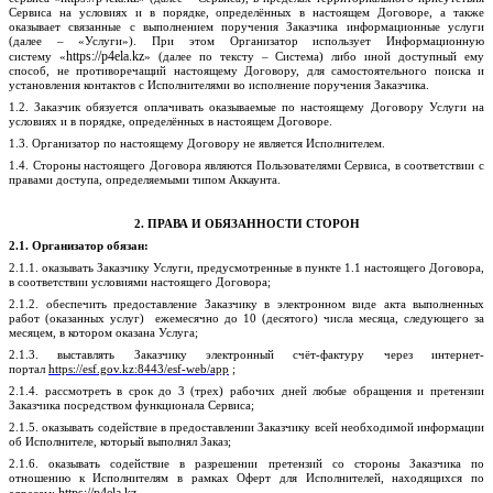
Сервиса на условиях и в порядке, определённых в настоящем Договоре, а также
оказывает связанные с выполнением поручения Заказчика информационные услуги
(далее – «Услуги»). При этом Организатор использует
Информационную
https://p4ela.k
z
систему
«
» (далее по тексту –
Система) либо иной доступный ему
способ, не противоречащий настоящему Договору,
для самостоятельного поиска и
установления контактов с Исполнителями во исполнение поручения Заказчика.
1.2. Заказчик обязуется оплачивать оказываемые по настоящему Договору Услуги на
условиях и в порядке, определённых в настоящем Договоре.
1.3. Организатор по настоящему Договору не является Исполнителем.
1.4. Стороны настоящего Договора являются Пользователями Сервиса, в соответствии с
правами доступа, определяемыми типом Аккаунта.
2. ПРАВА И ОБЯЗАННОСТИ СТОРОН
2.1. Организатор обязан:
2.1.1. оказывать Заказчику Услуги, предусмотренные в пункте 1.1 настоящего Договора,
в соответствии условиями настоящего Договора;
2.1.2. обеспечить предоставление Заказчику в электронном виде акта выполненных
работ (оказанных
услуг) ежемесячно
до 10 (десятого) числа месяца, следующего за
месяцем, в котором оказана Услуга;
2.1.3. выставлять Заказчику электронный счёт-фактуру через интернет-
портал
https://esf.gov.kz:8443/esf-web/app
;
2.1.4. рассмотреть в срок до 3 (трех) рабочих дней любые обращения и претензии
Заказчика посредством функционала Сервиса;
2.1.5. оказывать содействие в предоставлении Заказчику всей необходимой информации
об Исполнителе, который выполнял Заказ;
2.1.6. оказывать содействие в разрешении претензий со стороны Заказчика по
отношению к Исполнителям в рамках Оферт для Исполнителей, находящихся по