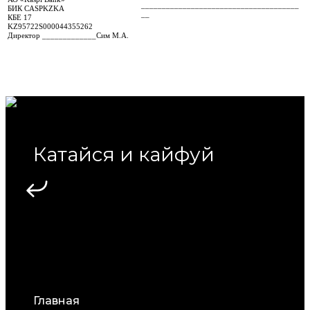
______________________________________
БИК
CASPKZKA
__
КБЕ 17
KZ95722S000044355262
Директор _____________Сим М.А.
Катайся и кайфуй
Меню
Главная